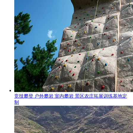
竞技攀登 户外攀岩 室内攀岩 景区农庄拓展训练基地定
制