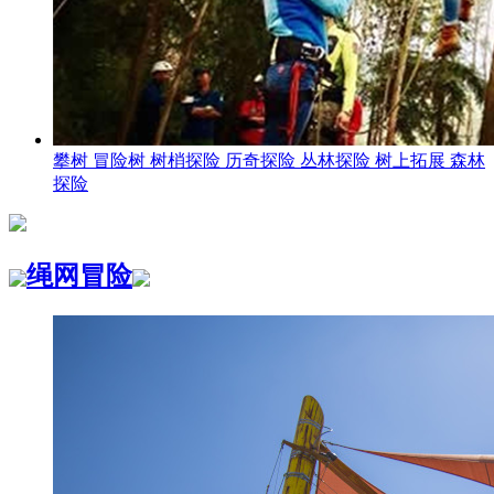
攀树 冒险树 树梢探险 历奇探险 丛林探险 树上拓展 森林
探险
绳网冒险