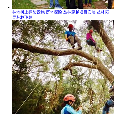
林地树上探险设施 历奇探险 丛林穿越项目安装 丛林拓
展丛林飞越