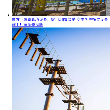
魔方巨阵冒险塔设备厂家 飞翔冒险塔 空中闯关拓展设备
施工厂家历奇探险