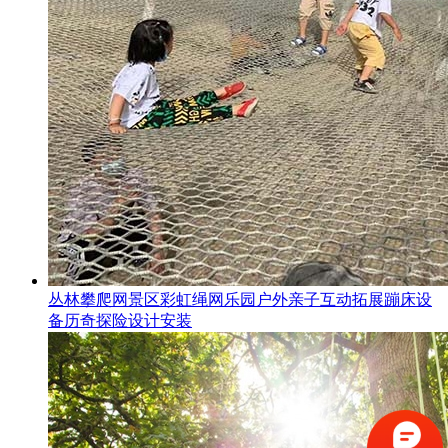
丛林攀爬网景区彩虹绳网乐园户外亲子互动拓展蹦床设
备历奇探险设计安装