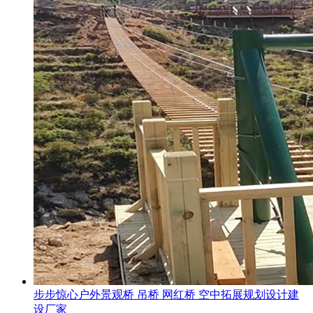
步步惊心户外景观桥 吊桥 网红桥 空中拓展规划设计建
设厂家