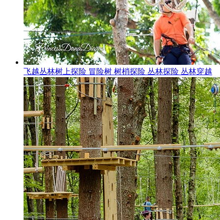
飞越丛林树上探险 冒险树 树梢探险 丛林探险 丛林穿越