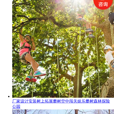
厂家设计安装树上拓展攀树空中闯关娱乐攀树森林探险
公园