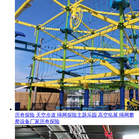
历奇探险 天空步道 绳网探险主题乐园 高空拓展 绳网攀
爬设备厂家历奇探险