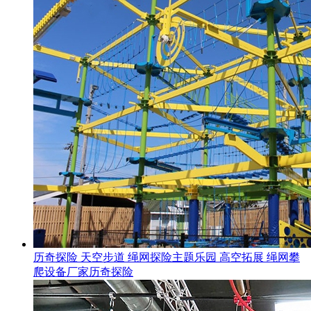
历奇探险 天空步道 绳网探险主题乐园 高空拓展 绳网攀
爬设备厂家历奇探险