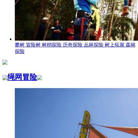
攀树 冒险树 树梢探险 历奇探险 丛林探险 树上拓展 森林
探险
绳网冒险