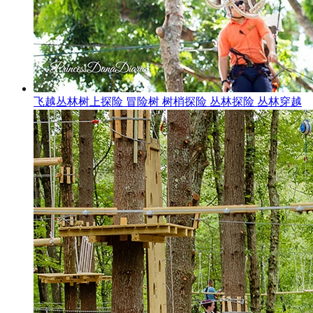
飞越丛林树上探险 冒险树 树梢探险 丛林探险 丛林穿越