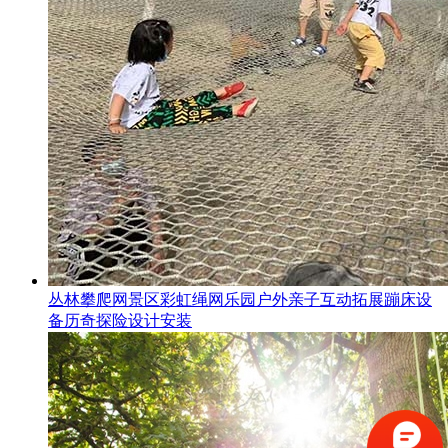
丛林攀爬网景区彩虹绳网乐园户外亲子互动拓展蹦床设
备历奇探险设计安装