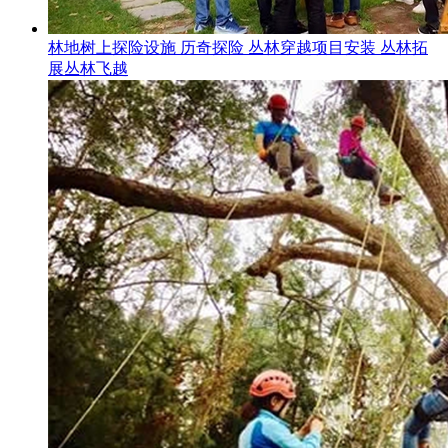
林地树上探险设施 历奇探险 丛林穿越项目安装 丛林拓
展丛林飞越