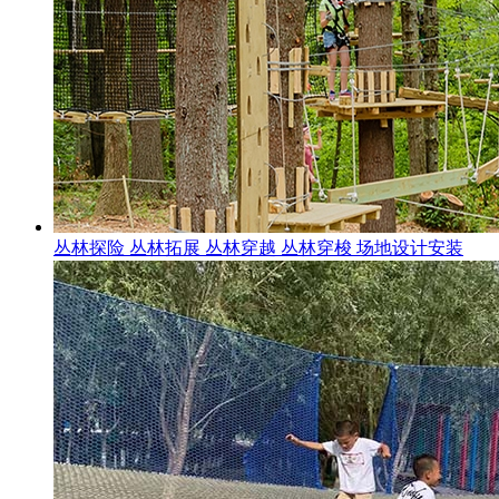
丛林探险 丛林拓展 丛林穿越 丛林穿梭 场地设计安装