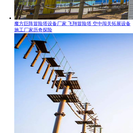
魔方巨阵冒险塔设备厂家 飞翔冒险塔 空中闯关拓展设备
施工厂家历奇探险