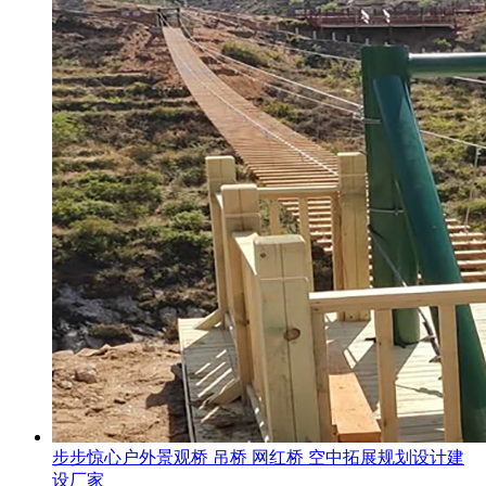
步步惊心户外景观桥 吊桥 网红桥 空中拓展规划设计建
设厂家