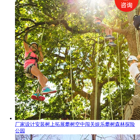
厂家设计安装树上拓展攀树空中闯关娱乐攀树森林探险
公园