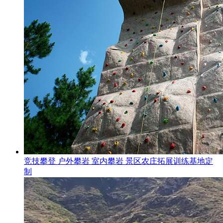
竞技攀登 户外攀岩 室内攀岩 景区农庄拓展训练基地定
制