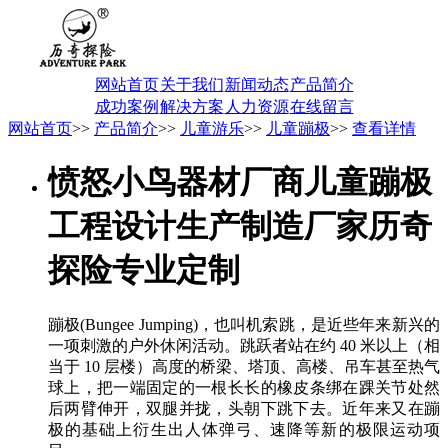
网站首页
关于我们
新闻动态
产品简介
成功案例
解决方案
人力资源
在线留言
网站首页
>>
产品简介
>>
儿童游乐
>>
儿童蹦极
>>
查看详情
愤怒小鸟器材厂商儿童蹦极
工程设计生产制造厂家历奇
探险专业定制
蹦极(Bungee Jumping)，也叫机索跳，是近些年来新兴的
一项刺激的户外休闲活动。跳跃者站在约 40 米以上（相
当于 10 层楼）高度的桥梁、塔顶、高楼、吊车甚至热气
球上，把一端固定的一根长长的橡皮条绑在踝关节处然
后两臂伸开，双腿并拢，头朝下跳下去。近年来又在蹦
极的基础上衍生出人体弹弓、速降等新的极限运动项