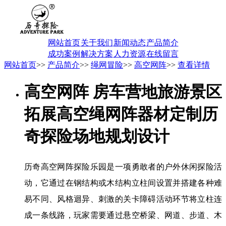
网站首页
关于我们
新闻动态
产品简介
成功案例
解决方案
人力资源
在线留言
网站首页
>>
产品简介
>>
绳网冒险
>>
高空网阵
>>
查看详情
高空网阵 房车营地旅游景区
拓展高空绳网阵器材定制历
奇探险场地规划设计
历奇高空网阵探险乐园是一项勇敢者的户外休闲探险活
动，它通过在钢结构或木结构立柱间设置并搭建各种难
易不同、风格迴异、刺激的关卡障碍活动环节将立柱连
成一条线路，玩家需要通过悬空桥梁、网道、步道、木