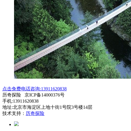
点击免费电话咨询:13911620838
历奇探险 京ICP备14000376号
手机:13911620838
地址:北京市海淀区上地十街1号院3号楼14层
技术支持：
历奇探险