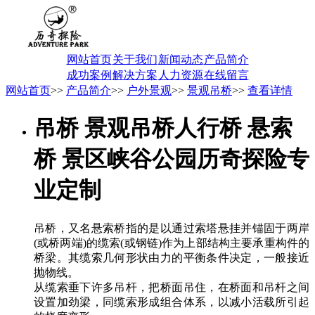
网站首页
关于我们
新闻动态
产品简介
成功案例
解决方案
人力资源
在线留言
网站首页
>>
产品简介
>>
户外景观
>>
景观吊桥
>>
查看详情
吊桥 景观吊桥人行桥 悬索
桥 景区峡谷公园历奇探险专
业定制
吊桥，又名悬索桥指的是以通过索塔悬挂并锚固于两岸
(或桥两端)的缆索(或钢链)作为上部结构主要承重构件的
桥梁。其缆索几何形状由力的平衡条件决定，一般接近
抛物线。
从缆索垂下许多吊杆，把桥面吊住，在桥面和吊杆之间
设置加劲梁，同缆索形成组合体系，以减小活载所引起